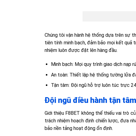
Chúng tôi vận hành hệ thống dựa trên sự th
tiên tính minh bạch, đảm bảo mọi kết quả t
nhiệm luôn được đặt lên hàng đầu.
Minh bạch: Mọi quy trình giao dịch nạp r
An toàn: Thiết lập hệ thống tường lửa đ
Tận tâm: Đội ngũ hỗ trợ luôn túc trực 24
Đội ngũ điều hành tận tâ
Giới thiệu F8BET không thể thiếu vai trò c
trách nhiệm hoạch định chiến lược, đưa n
bảo nền tảng hoạt động ổn định.