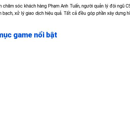
ận chăm sóc khách hàng Phạm Anh Tuấn, người quản lý đội ngũ CS
inh bạch, xử lý giao dịch hiệu quả. Tất cả đều góp phần xây dựng h
 mục game nổi bật