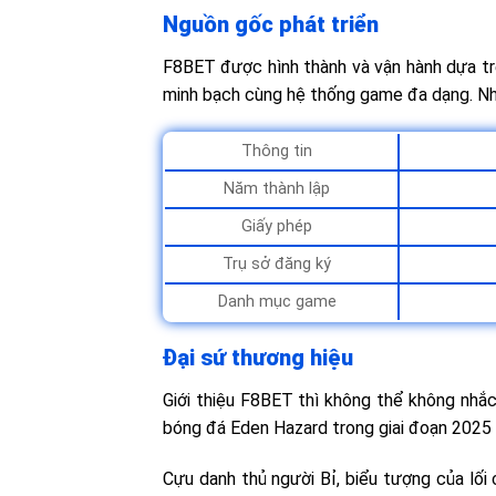
Nguồn gốc phát triển
F8BET được hình thành và vận hành dựa trê
minh bạch cùng hệ thống game đa dạng. Nh
Thông tin
Năm thành lập
Giấy phép
Trụ sở đăng ký
Danh mục game
Đại sứ thương hiệu
Giới thiệu F8BET thì không thể không nhắc
bóng đá Eden Hazard trong giai đoạn 2025
Cựu danh thủ người Bỉ, biểu tượng của lối 