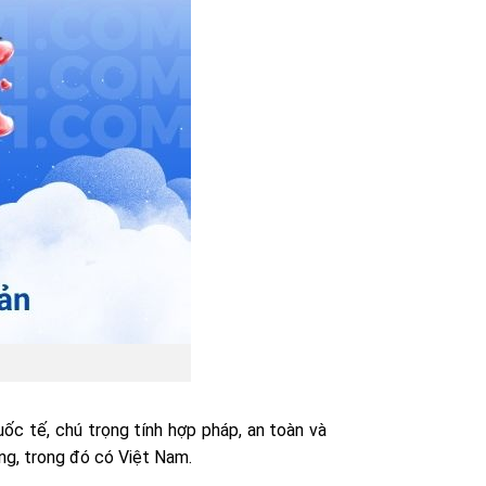
ốc tế, chú trọng tính hợp pháp, an toàn và
ờng, trong đó có Việt Nam.