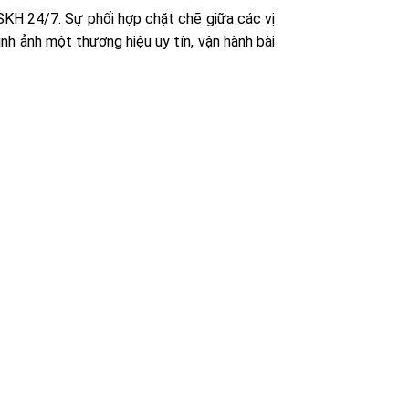
KH 24/7. Sự phối hợp chặt chẽ giữa các vị
ình ảnh một thương hiệu uy tín, vận hành bài