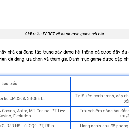
Giới thiệu F8BET về danh mục game nổi bật
hấy nhà cái đang tập trung xây dựng hệ thống cá cược đầy đủ 
 viên dễ dàng lựa chọn và tham gia. Danh mục game được cập nhậ
 tiêu biểu
Tỷ lệ kèo cạnh tranh, cập n
orts, CMD368, SBOBET,…
bó
A Casino, Astar, MT Casino, PT Live
Trải nghiệm sòng bài đẳng
Casino, Evolution,…
truy
 MG, R88 Nổ Hũ, CQ9, PT, BBin,…
Hàng nghìn chủ đề phong p