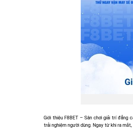
Giới thiệu F8BET – Sân chơi giải trí đẳng
trải nghiệm người dùng. Ngay từ khi ra mắt,