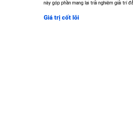
này góp phần mang lại trải nghiệm giải trí 
Giá trị cốt lõi