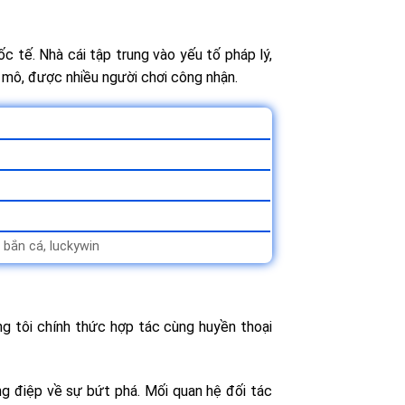
 tế. Nhà cái tập trung vào yếu tố pháp lý,
mô, được nhiều người chơi công nhận.
, bắn cá, luckywin
ng tôi chính thức hợp tác cùng huyền thoại
ông điệp về sự bứt phá. Mối quan hệ đối tác