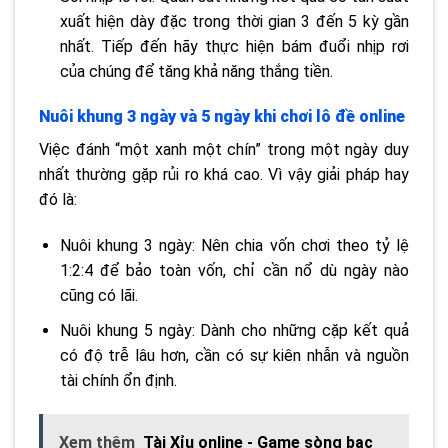
xuất hiện dày đặc trong thời gian 3 đến 5 kỳ gần
nhất. Tiếp đến hãy thực hiện bám đuổi nhịp rơi
của chúng để tăng khả năng thắng tiền.
Nuôi khung 3 ngày và 5 ngày khi chơi lô đề online
Việc đánh “một xanh một chín” trong một ngày duy
nhất thường gặp rủi ro khá cao. Vì vậy giải pháp hay
đó là:
Nuôi khung 3 ngày: Nên chia vốn chơi theo tỷ lệ
1:2:4 để bảo toàn vốn, chỉ cần nổ dù ngày nào
cũng có lãi.
Nuôi khung 5 ngày: Dành cho những cặp kết quả
có độ trễ lâu hơn, cần có sự kiên nhẫn và nguồn
tài chính ổn định.
Xem thêm
Tài Xỉu online - Game sòng bạc