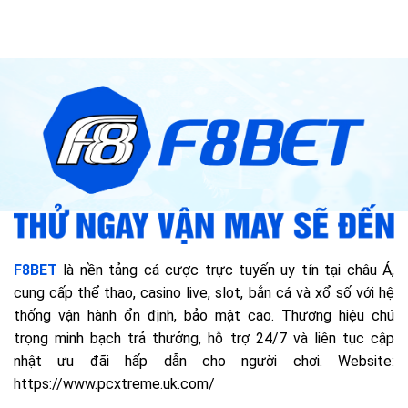
F8BET
là nền tảng cá cược trực tuyến uy tín tại châu Á,
cung cấp thể thao, casino live, slot, bắn cá và xổ số với hệ
thống vận hành ổn định, bảo mật cao. Thương hiệu chú
trọng minh bạch trả thưởng, hỗ trợ 24/7 và liên tục cập
nhật ưu đãi hấp dẫn cho người chơi. Website:
https://www.pcxtreme.uk.com/