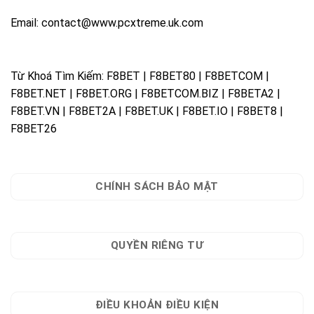
Email:
contact@www.pcxtreme.uk.com
Từ Khoá Tìm Kiếm: F8BET | F8BET80 | F8BETCOM |
F8BET.NET | F8BET.ORG | F8BETCOM.BIZ | F8BETA2 |
F8BET.VN | F8BET2A | F8BET.UK | F8BET.IO | F8BET8 |
F8BET26
CHÍNH SÁCH BẢO MẬT
QUYỀN RIÊNG TƯ
ĐIỀU KHOẢN ĐIỀU KIỆN