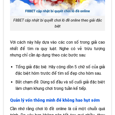
F8BET cập nhật bí quyết chơi lô đề online theo giải đặc
biệt
Với cách này hãy dựa vào các con số trong giải cao
nhất để tìm ra quy luật. Nghe có vẻ trừu tượng
nhưng chỉ cần áp dụng theo các bước sau:
Tổng giải đặc biệ: Hãy cộng dồn 5 chữ số của giải
đặc biệt hôm trước để tìm số đẹp cho hôm sau.
Bắt chạm đề: Dùng số đầu và số cuối giải đặc biệt
làm chạm khung chơi trong tuần kế tiếp.
Quản lý vốn thông minh để không hao hụt sớm
Cần nhớ rằng chơi lô đề online là cả một chuỗi quá