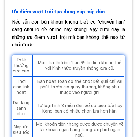
Ưu điểm vượt trội tạo đẳng cấp hấp dẫn
Nếu vẫn còn băn khoăn không biết có “chuyển hẳn”
sang chơi lô đề online hay không. Vậy dưới đây là
những ưu điểm vượt trội mà bạn không thể nào từ
chối được:
Tỷ lệ
Mức trả thưởng 1 ăn 99 là điều không thể
thưởng
với hình thức truyền thống xưa cũ.
cực cao
Thời
Bạn hoàn toàn có thể chốt kết quả chỉ vài
gian linh
phút trước giờ quay thưởng, không phụ
hoạt
thuộc vào người ghi.
Đa dạng
Từ loại hình 3 miền đến xổ số siêu tốc hay
sảnh
Keno, bạn có nhiều chọn lựa hơn hẳn.
chơi
Mọi khoản tiền thắng cược được chuyển về
Nạp rút
tài khoản ngân hàng trong vài phút ngắn
siêu tốc
ngủi.