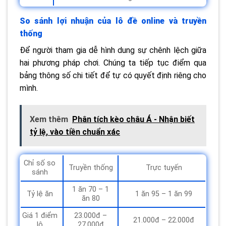
So sánh lợi nhuận của lô đề online và truyền
thống
Để người tham gia dễ hình dung sự chênh lệch giữa
hai phương pháp chơi. Chúng ta tiếp tục điểm qua
bảng thông số chi tiết để tự có quyết định riêng cho
mình.
Xem thêm
Phân tích kèo châu Á - Nhận biết
tỷ lệ, vào tiền chuẩn xác
Chỉ số so
Truyền thống
Trực tuyến
sánh
1 ăn 70 – 1
Tỷ lệ ăn
1 ăn 95 – 1 ăn 99
ăn 80
Giá 1 điểm
23.000đ –
21.000đ – 22.000đ
lô
27.000đ